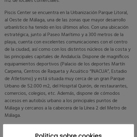
m2 de locales comerciales.
Piscis Center se encuentra en la Urbanización Parque Litoral,
al Oeste de Málaga, una de las zonas que mayor desarrollo
urbanístico ha tenido en los últimos años. Con una ubicación
estratégica, junto al Paseo Marítimo y a 300 metros de la
playa, cuenta con excelentes comunicaciones con el centro
de la ciudad, así como con los distintos núcleos de la costa y
las principales capitales de Andalucía. Dispone de magníficos
equipamientos deportivos (Palacio de los deportes Martín
Carpena, Centros de Raqueta y Acuático “INACUA”, Estadio
de Atletismo) y está situada muy cerca de un gran Parque
Urbano de 52.000 m2, del Hospital Quirón, de restaurantes,
comercios, colegios, etc. Además, dispone de cómodos
accesos en autobús urbano a los principales puntos de
Málaga y cercanos a la cabecera de la Línea 2 del Metro de
Málaga.
Política sobre cookies