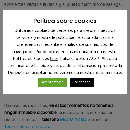
excelentes vistas a la Bahía y al puerto marítimo de Málaga,
lo hacen un lugar único para instalar su empresa.
Política sobre cookies
Para cada oficina existe la posibilidad de alquilar una plaza de
aparcamiento en Edificio Pantalán.
Utilizamos cookies de terceros para mejorar nuestros
servicios y mostrarle publicidad relacionada con sus
preferencias mediante el análisis de sus hábitos de
navegación. Puede obtener más información en nuestra
Política de Cookies
Leer
. Pulse el botón ACEPTAR, para
Oficinas Disponibles
confirmar que ha leído y aceptado la información presentada.
Después de aceptar no volveremos a mostrar este mensaje.
Rechazar
Aceptar todo
Disculpe las molestias,
en estos momentos no tenemos
ningún inmueble disponible
, si necesita más información
puede llamarnos al
teléfono
952 17 47 90
o través del
formulario de contacto
.