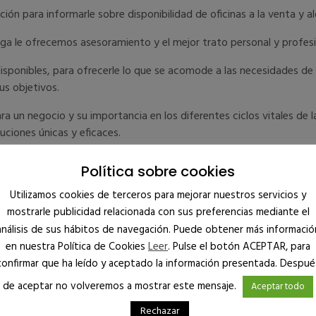
n para informarle sobre disponibilidad de oficinas a la venta y al
laga le ofrecemos asesoramiento y el mejor trato personal y profesi
disponibles, para ofrecerle lo que se acomode a las necesidades de 
us objetivos.
ra un negocio y su importancia en los diferentes ciclos vitales de 
uciones únicas y eficaces.
 Málaga
Política sobre cookies
inas en régimen de alquiler o venta, aquella que cubra sus necesid
Utilizamos cookies de terceros para mejorar nuestros servicios y
mostrarle publicidad relacionada con sus preferencias mediante el
análisis de sus hábitos de navegación. Puede obtener más informació
ea una tienda de pinturas… o una academia de idiomas, le ayudare
en nuestra Política de Cookies
Leer
. Pulse el botón ACEPTAR, para
confirmar que ha leído y aceptado la información presentada. Despué
a actividad no se producirá hasta que consigamos el local comerci
de aceptar no volveremos a mostrar este mensaje.
Aceptar todo
Rechazar
e viajar por las secciones internas y ver cuáles son los locales co