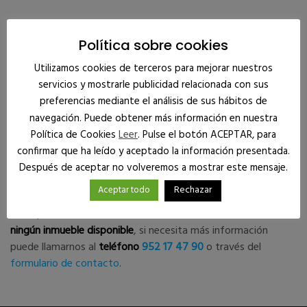
Política sobre cookies
Venta de locales
Utilizamos cookies de terceros para mejorar nuestros
servicios y mostrarle publicidad relacionada con sus
disponibles en Vélez
preferencias mediante el análisis de sus hábitos de
navegación. Puede obtener más información en nuestra
Málaga
Política de Cookies
Leer
. Pulse el botón ACEPTAR, para
confirmar que ha leído y aceptado la información presentada.
Después de aceptar no volveremos a mostrar este mensaje.
Rechazar
Aceptar todo
Disculpe las molestias,
en estos momentos no tenemos
ningún inmueble disponible
, si necesita más información
puede llamarnos al
teléfono
952 17 47 90
o través del
formulario de contacto
.